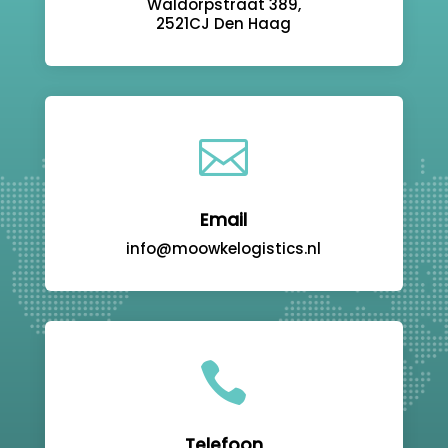
Waldorpstraat 389,
2521CJ Den Haag

Email
info@moowkelogistics.nl

Telefoon