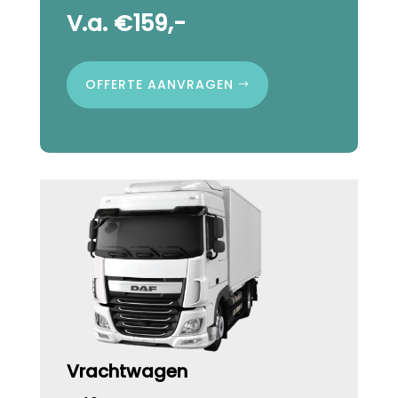
V.a. €159,-
OFFERTE AANVRAGEN
Vrachtwagen