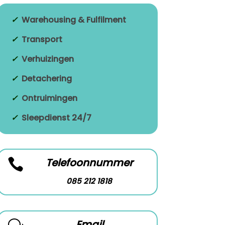
✓
Warehousing & Fulfilment
✓
Transport
✓
Verhuizingen
✓
Detachering
✓
Ontruimingen
✓
Sleepdienst 24/7
Telefoonnummer

085 212 1818
Email