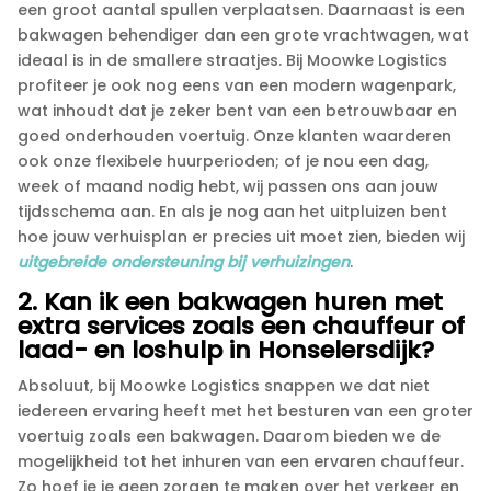
een groot aantal spullen verplaatsen.​ Daarnaast is een
bakwagen behendiger dan een grote vrachtwagen, wat
ideaal is in de smallere straatjes.​ Bij Moowke Logistics
profiteer je ook nog eens van een modern wagenpark,
wat inhoudt dat je zeker bent van een betrouwbaar en
goed onderhouden voertuig.​ Onze klanten waarderen
ook onze flexibele huurperioden; of je nou een dag,
week of maand nodig hebt, wij passen ons aan jouw
tijdsschema aan.​ En als je nog aan het uitpluizen bent
hoe jouw verhuisplan er precies uit moet zien, bieden wij
uitgebreide ondersteuning bij verhuizingen
.​
2.​ Kan ik een bakwagen huren met
extra services zoals een chauffeur of
laad- en loshulp in Honselersdijk?
Absoluut, bij Moowke Logistics snappen we dat niet
iedereen ervaring heeft met het besturen van een groter
voertuig zoals een bakwagen.​ Daarom bieden we de
mogelijkheid tot het inhuren van een ervaren chauffeur.​
Zo hoef je je geen zorgen te maken over het verkeer en