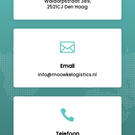
Waldorpstraat 389,
2521CJ Den Haag

Email
info@moowkelogistics.nl

Telefoon