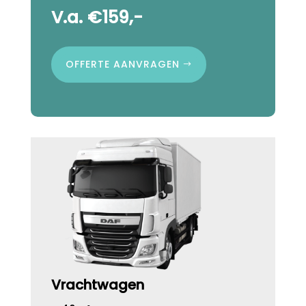
V.a. €159,-
OFFERTE AANVRAGEN
Vrachtwagen