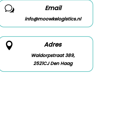
Email
w
info@moowkelogistics.nl
Adres

Waldorpstraat 389,
2521CJ Den Haag