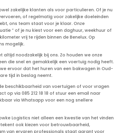
el zakelijke klanten als voor particulieren.​ Of je nu
ervoeren, of regelmatig voor zakelijke doeleinden
t, ons team staat voor je klaar.​ Onze
atie ” of je nu kiest voor een daghuur, weekhuur of
lometer vrij te rijden binnen de Benelux.​ Op
s mogelijk.​
 altijd noodzakelijk bij ons.​ Zo houden we onze
n die snel en gemakkelijk een voertuig nodig heeft.​
 we ervoor dat het huren van een bakwagen in Oud-
re tijd in beslag neemt.​
 de beschikbaarheid van voertuigen of voor vragen
t op via 085 212 18 18 of stuur een email naar
eikbaar via Whatsapp voor een nog snellere
ke Logistics niet alleen een kwestie van het vinden
betekent ook kiezen voor betrouwbaarheid,
eam van ervaren professionals staat garant voor