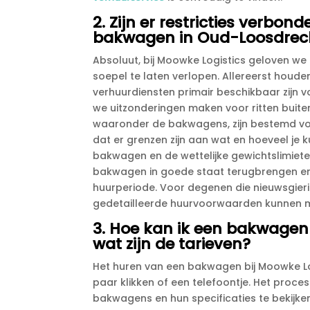
2.​ Zijn er restricties verb
bakwagen in Oud-Loosdrec
Absoluut, bij Moowke Logistics geloven we i
soepel te laten verlopen.​ Allereerst hou
verhuurdiensten primair beschikbaar zijn 
we uitzonderingen maken voor ritten buiten
waaronder de bakwagens, zijn bestemd vo
dat er grenzen zijn aan wat en hoeveel je 
bakwagen en de wettelijke gewichtslimiet
bakwagen in goede staat terugbrengen en 
huurperiode.​ Voor degenen die nieuwsgierig
gedetailleerde huurvoorwaarden kunnen m
3.​ Hoe kan ik een bakwagen
wat zijn de tarieven?
Het huren van een bakwagen bij Moowke Lo
paar klikken of een telefoontje.​ Het proc
bakwagens en hun specificaties te bekijken