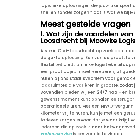
logistieke oplossingen die jouw transport 
snel en zonder zorgen ” dat is wat we bij 
Meest gestelde vragen
1.​ Wat zijn de voordelen v
Loosdrecht bij Moowke Logis
Als je in Oud-Loosdrecht op zoek bent na
de go-to oplossing.​ Een van de grootste
flexibiliteit biedt om elke logistieke uitdag
een groot object moet vervoeren, of goeder
huren bij ons staat synoniem voor gemak en
laadruimtes die variëren in grootte, zodat je
Bovendien bieden wij een 24/7 haal- en b
gewenst moment kunt ophalen en terugbre
operationele uren.​ Met een NIWO-vergunn
kilometer vrij te huren, kun je met een geru
tarieven zorgen ervoor dat je waar krijgt 
iedereen die op zoek is naar bakwagenverh
verhuurservice
is eenvoudig te vinden.​