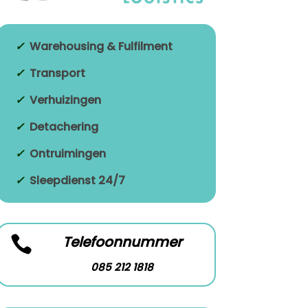
✓
Warehousing & Fulfilment
✓
Transport
✓
Verhuizingen
✓
Detachering
✓
Ontruimingen
✓
Sleepdienst 24/7
Telefoonnummer

085 212 1818