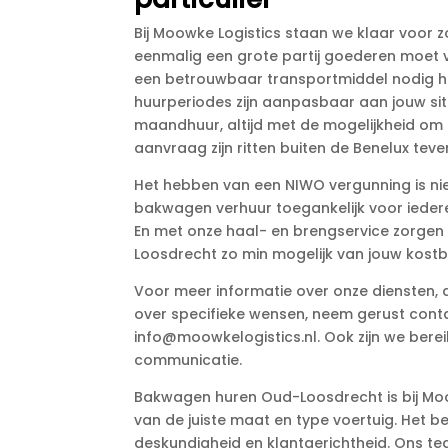
Bij Moowke Logistics staan we klaar voor zow
eenmalig een grote partij goederen moet v
een betrouwbaar transportmiddel nodig heb
huurperiodes zijn aanpasbaar aan jouw situ
maandhuur, altijd met de mogelijkheid om ki
aanvraag zijn ritten buiten de Benelux teven
Het hebben van een NIWO vergunning is niet
bakwagen verhuur toegankelijk voor iederee
En met onze haal- en brengservice zorgen
Loosdrecht zo min mogelijk van jouw kostba
Voor meer informatie over onze diensten,
over specifieke wensen, neem gerust contac
info@moowkelogistics.​nl.​ Ook zijn we ber
communicatie.​
Bakwagen huren Oud-Loosdrecht is bij Moow
van de juiste maat en type voertuig.​ Het 
deskundigheid en klantgerichtheid.​ Ons t