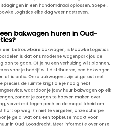
uitdagingen in een handomdraai oplossen.​ Soepel,
Moowke Logistics elke dag weer nastreven.​
an een bakwagen huren in Oud-
tics?
ar een betrouwbare bakwagen, is Moowke Logistics
 voordelen is dat ons moderne wagenpark jou de
ing aan te gaan.​ Of je nu een verhuizing wilt plannen,
en voor je bedrijf wilt distribueren, een bakwagen
 efficiëntie.​ Onze bakwagens zijn uitgerust met
 precies de ruimte krijgt die je nodig hebt.​
rengservice, waardoor je jouw huur bakwagen op elk
ngen, zonder je zorgen te hoeven maken over
ing, verzekerd tegen pech en de mogelijkheid om
st hart op weg.​ En niet te vergeten, onze scherpe
voor je geld, wat ons een topkeuze maakt voor
uur in Oud-Loosdrecht.​ Meer informatie over onze