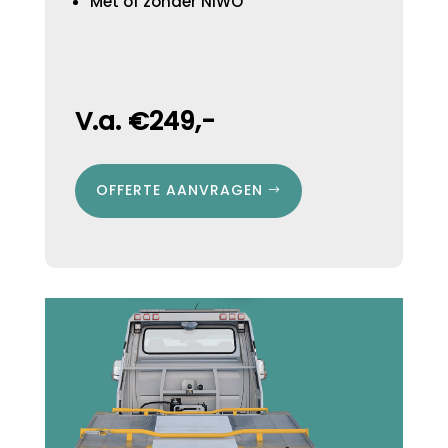
Met of zonder NIWO
V.a. €249,-
OFFERTE AANVRAGEN