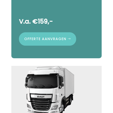
V.a. €159,-
OFFERTE AANVRAGEN