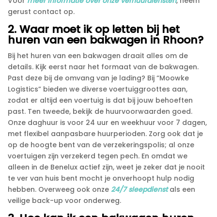
Voor
meer informatie over onze verhuurdiensten
, neem
gerust contact op.​
2.​ Waar moet ik op letten bij het
huren van een bakwagen in Rhoon?
Bij het huren van een bakwagen draait alles om de
details.​ Kijk eerst naar het formaat van de bakwagen.​
Past deze bij de omvang van je lading? Bij “Moowke
Logistics” bieden we diverse voertuiggroottes aan,
zodat er altijd een voertuig is dat bij jouw behoeften
past.​ Ten tweede, bekijk de huurvoorwaarden goed.​
Onze daghuur is voor 24 uur en weekhuur voor 7 dagen,
met flexibel aanpasbare huurperioden.​ Zorg ook dat je
op de hoogte bent van de verzekeringspolis; al onze
voertuigen zijn verzekerd tegen pech.​ En omdat we
alleen in de Benelux actief zijn, weet je zeker dat je nooit
te ver van huis bent mocht je onverhoopt hulp nodig
hebben.​ Overweeg ook onze
24/7 sleepdienst
als een
veilige back-up voor onderweg.​