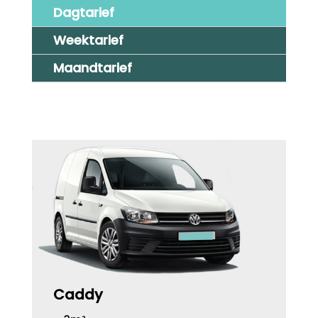
Dagtarief
Weektarief
Maandtarief
Caddy