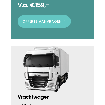
V.a. €159,-
OFFERTE AANVRAGEN
Vrachtwagen