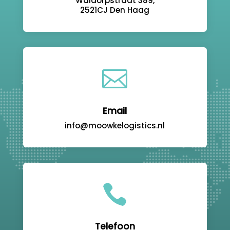
Waldorpstraat 389,
2521CJ Den Haag

Email
info@moowkelogistics.nl

Telefoon