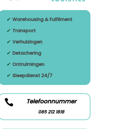
✓
Warehousing & Fulfilment
✓
Transport
✓
Verhuizingen
✓
Detachering
✓
Ontruimingen
✓
Sleepdienst 24/7
Telefoonnummer

085 212 1818