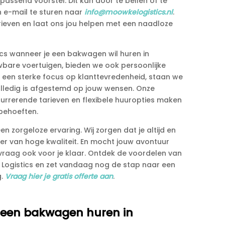
passend voorstel.​ Dit kan door te bellen of te
 e-mail te sturen naar
info@moowkelogistics.​nl
.​
arieven en laat ons jou helpen met een naadloze
cs wanneer je een bakwagen wil huren in
bare voertuigen, bieden we ook persoonlijke
een sterke focus op klanttevredenheid, staan we
lledig is afgestemd op jouw wensen.​ Onze
urrerende tarieven en flexibele huuropties maken
behoeften.​
n zorgeloze ervaring.​ Wij zorgen dat je altijd en
er van hoge kwaliteit.​ En mocht jouw avontuur
vraag ook voor je klaar.​ Ontdek de voordelen van
 Logistics en zet vandaag nog de stap naar een
.​
Vraag hier je gratis offerte aan
.​
an een bakwagen huren in