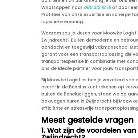
aan.​ Binnen 24 uur ontvang je van ons een 
WhatsAppen naar
085 212 18 18
of door een
Profiteer van onze expertise en scherpe t
logistieke ervaring.​
Waarom zou je kiezen voor Moowke Logisti
Zwijndrecht? Buiten demoderne en betrouw
aandacht en toegewijd vakmanschap.​ Met 
garant voor een transportoplossing die vo
transportexpertise in combinatie met conc
ons de ideale partner voor jouw transport
Bij Moowke Logistics ben je verzekerd van ee
overal in de Benelux kunt rekenen op vervo
buiten de Benelux liggen, staan we op aan
bakwagen huren in Zwijndrecht bij Moowke
efficiënte en stressvrije transportoplossing
Meest gestelde vragen
1.​ Wat zijn de voordelen v
Zwijndrecht?