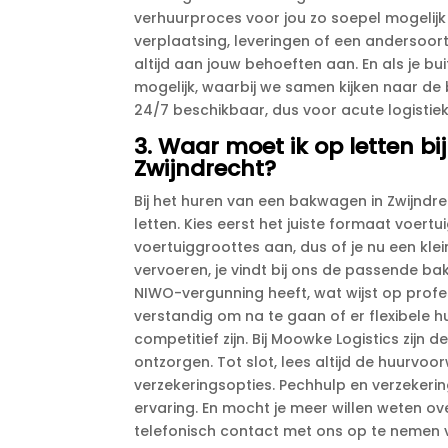
verhuurproces voor jou zo soepel mogelijk 
verplaatsing, leveringen of een andersoort
altijd aan jouw behoeften aan.​ En als je b
mogelijk, waarbij we samen kijken naar de b
24/7 beschikbaar, dus voor acute logistieke
3.​ Waar moet ik op letten 
Zwijndrecht?
Bij het huren van een bakwagen in Zwijndre
letten.​ Kies eerst het juiste formaat voert
voertuiggroottes aan, dus of je nu een kle
vervoeren, je vindt bij ons de passende ba
NIWO-vergunning heeft, wat wijst op profes
verstandig om na te gaan of er flexibele hu
competitief zijn.​ Bij Moowke Logistics zijn
ontzorgen.​ Tot slot, lees altijd de huur
verzekeringsopties.​ Pechhulp en verzekeri
ervaring.​ En mocht je meer willen weten o
telefonisch contact met ons op te nemen vo