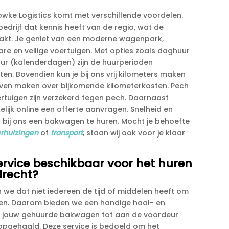
wke Logistics komt met verschillende voordelen.​
edrijf dat kennis heeft van de regio, wat de
aakt.​ Je geniet van een moderne wagenpark,
e en veilige voertuigen.​ Met opties zoals daghuur
ur (kalenderdagen) zijn de huurperioden
.​ Bovendien kun je bij ons vrij kilometers maken
even maken over bijkomende kilometerkosten.​ Pech
uigen zijn verzekerd tegen pech.​ Daarnaast
lijk online een offerte aanvragen.​ Snelheid en
 bij ons een bakwagen te huren.​ Mocht je behoefte
rhuizingen
of
transport
, staan wij ook voor je klaar
service beschikbaar voor het huren
drecht?
n we dat niet iedereen de tijd of middelen heeft om
gen.​ Daarom bieden we een handige haal- en
e jouw gehuurde bakwagen tot aan de voordeur
pgehaald.​ Deze service is bedoeld om het