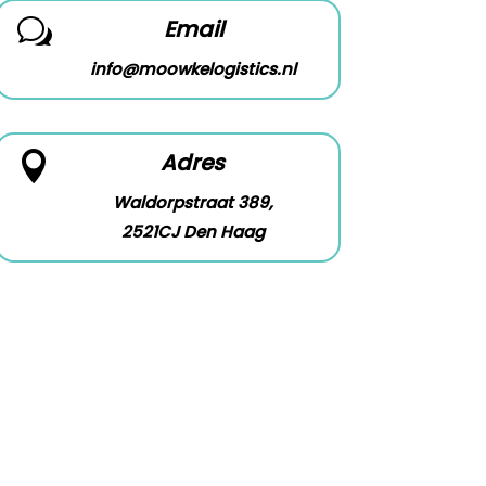
Email
w
info@moowkelogistics.nl
Adres

Waldorpstraat 389,
2521CJ Den Haag