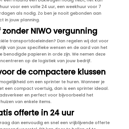
k of een maand een bakwagen nodig hebt, het kan
aghuur voor een volle 24 uur, een weekhuur voor 7
agen als nodig.​ Zo ben je nooit gebonden aan
t in jouw planning.​
 zonder NIWO vergunning
ële transportdoeleinden? Dan regelen wij dat voor
elijk van jouw specifieke wensen en de aard van het
le benodigde papieren in orde zijn.​ We nemen deze
oncentreren op de logistiek van jouw bedrijf.​
 voor de compactere klussen
gelijkheid om een sprinter te huren.​ Wanneer je
t een compact voertuig, dan is een sprinter ideaal.​
tadsverkeer en perfect voor bijvoorbeeld het
huizen van enkele items.​
is offerte in 24 uur
Vraag dan eenvoudig en snel een vrijblijvende offerte