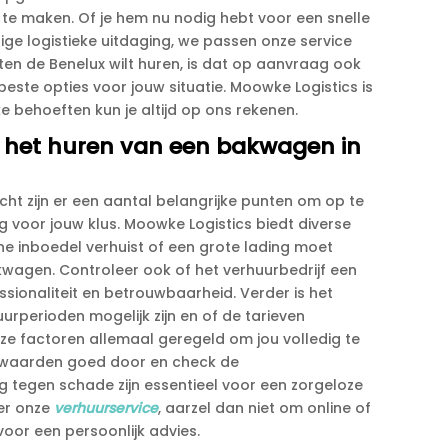
te maken.​ Of je hem nu nodig hebt voor een snelle
ige logistieke uitdaging, we passen onze service
uiten de Benelux wilt huren, is dat op aanvraag ook
este opties voor jouw situatie.​ Moowke Logistics is
 behoeften kun je altijd op ons rekenen.​
bij het huren van een bakwagen in
cht zijn er een aantal belangrijke punten om op te
uig voor jouw klus.​ Moowke Logistics biedt diverse
ine inboedel verhuist of een grote lading moet
kwagen.​ Controleer ook of het verhuurbedrijf een
sionaliteit en betrouwbaarheid.​ Verder is het
urperioden mogelijk zijn en of de tarieven
 deze factoren allemaal geregeld om jou volledig te
voorwaarden goed door en check de
ng tegen schade zijn essentieel voor een zorgeloze
ver onze
verhuurservice
, aarzel dan niet om online of
or een persoonlijk advies.​