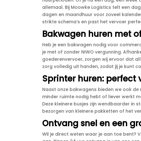
huurperioden.​ Of je nu een dag, een wee
allemaal.​ Bij Moowke Logistics telt een d
dagen en maandhuur voor zoveel kalenderd
strikte schema’s en past het vervoer perfec
Bakwagen huren met of
Heb je een bakwagen nodig voor commerci
je met of zonder NIWO vergunning.​ Afhank
goederenvervoer, zorgen wij ervoor dat al
zorg volledig uit handen, zodat jij je kunt c
Sprinter huren: perfect
Naast onze bakwagens bieden we ook de mo
minder ruimte nodig hebt of liever werkt me
Deze kleinere busjes zijn wendbaarder in s
bezorgen van kleinere pakketten of het ver
Ontvang snel en een grat
Wil je direct weten waar je aan toe bent? 