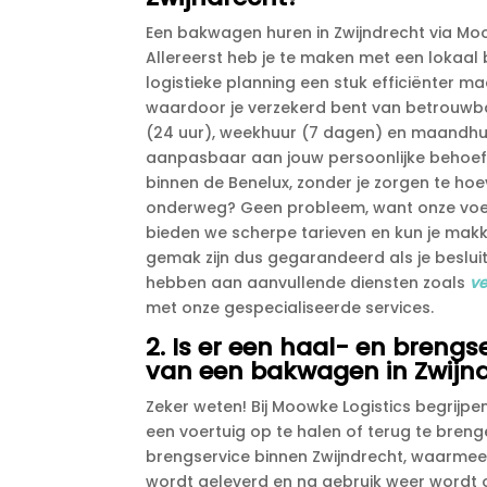
Een bakwagen huren in Zwijndrecht via Moo
Allereerst heb je te maken met een lokaal b
logistieke planning een stuk efficiënter m
waardoor je verzekerd bent van betrouwbar
(24 uur), weekhuur (7 dagen) en maandhu
aanpasbaar aan jouw persoonlijke behoeften
binnen de Benelux, zonder je zorgen te ho
onderweg? Geen probleem, want onze voert
bieden we scherpe tarieven en kun je makke
gemak zijn dus gegarandeerd als je besluit
hebben aan aanvullende diensten zoals
ve
met onze gespecialiseerde services.​
2.​ Is er een haal- en breng
van een bakwagen in Zwijn
Zeker weten! Bij Moowke Logistics begrijpe
een voertuig op te halen of terug te bren
brengservice binnen Zwijndrecht, waarme
wordt geleverd en na gebruik weer wordt o