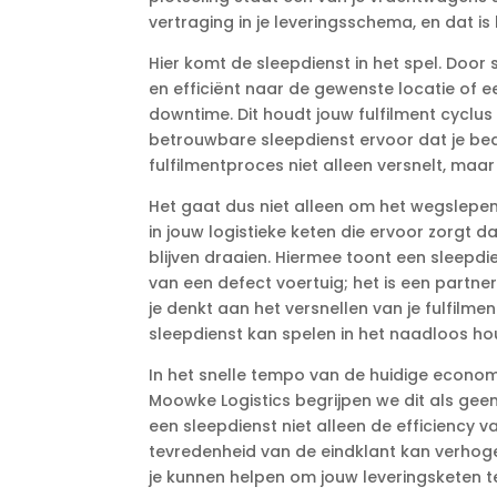
vertraging in je leveringsschema, en dat is h
Hier komt de sleepdienst in het spel.​ Door 
en efficiënt naar de gewenste locatie of e
downtime.​ Dit houdt jouw fulfilment cyclus
betrouwbare sleepdienst ervoor dat je bed
fulfilmentproces niet alleen versnelt, maar 
Het gaat dus niet alleen om het wegslepe
in jouw logistieke keten die ervoor zorgt
blijven draaien.​ Hiermee toont een sleepd
van een defect voertuig; het is een partner 
je denkt aan het versnellen van je fulfilme
sleepdienst kan spelen in het naadloos hou
In het snelle tempo van de huidige economie 
Moowke Logistics begrijpen we dit als geen 
een sleepdienst niet alleen de efficiency 
tevredenheid van de eindklant kan verhogen
je kunnen helpen om jouw leveringsketen te