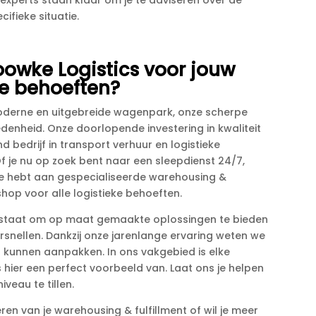
 experts staan klaar om je te adviseren over de
ifieke situatie.​
owke Logistics voor jouw
ke behoeften?
s moderne en uitgebreide wagenpark, onze scherpe
denheid.​ Onze doorlopende investering in kwaliteit
 bedrijf in transport verhuur en logistieke
f je nu op zoek bent naar een sleepdienst 24/7,
te hebt aan gespecialiseerde warehousing &
shop voor alle logistieke behoeften.​
s in staat om op maat gemaakte oplossingen te bieden
rsnellen.​ Dankzij onze jarenlange ervaring weten we
 kunnen aanpakken.​ In ons vakgebied is elke
hier een perfect voorbeeld van.​ Laat ons je helpen
eau te tillen.​
ren van je warehousing & fulfillment of wil je meer