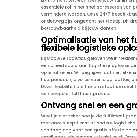
Elk moment telt wanneer je jouw fulfilment
essentiële rol in het snel adresseren van
verminderd worden.​ Onze 24/7 beschikbaa
onderweg zijn, ongeacht het tijdstip.​ Dit d
betrouwbaarheid bij jouw klanten.​
Optimalisatie van het f
flexibele logistieke opl
Bij Moowke Logistics geloven we in flexibili
een breed scala aan logistieke oplossingen
optimaliseren.​ Wij begrijpen dat niet elke
huurperioden, diverse voertuiggroottes, e
Deze flexibiliteit stelt ons in staat om sn
een soepeler fulfilmentproces.​
Ontvang snel en een grat
Weet je niet zeker hoe je de fulfilment pr
met onze sleepdienst of andere logistiek
vandaag nog voor een gratis offerte op maa