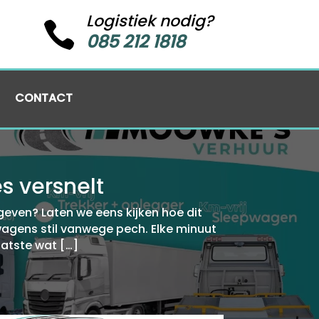
Logistiek nodig?

085 212 1818
CONTACT
s versnelt
geven? Laten we eens kijken hoe dit
twagens stil vanwege pech.​ Elke minuut
aatste wat […]