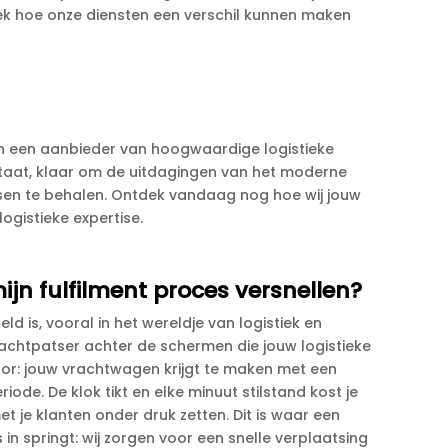
k hoe onze diensten een verschil kunnen maken
een een aanbieder van hoogwaardige logistieke
e staat, klaar om de uitdagingen van het moderne
en te behalen.​ Ontdek vandaag nog hoe wij jouw
gistieke expertise.​
mijn fulfilment proces versnellen?
eld is, vooral in het wereldje van logistiek en
e krachtpatser achter de schermen die jouw logistieke
 voor: jouw vrachtwagen krijgt te maken met een
de.​ De klok tikt en elke minuut stilstand kost je
t je klanten onder druk zetten.​ Dit is waar een
 in springt: wij zorgen voor een snelle verplaatsing