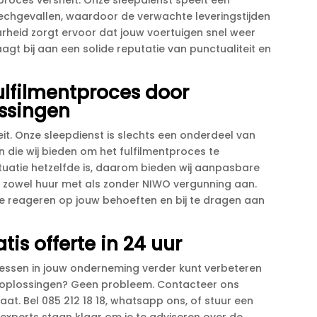
proces versnelt.​ Onze sleepdienst speelt een
 pechgevallen, waardoor de verwachte leveringstijden
rheid zorgt ervoor dat jouw voertuigen snel weer
raagt bij aan een solide reputatie van punctualiteit en
ulfilmentproces door
ossingen
teit.​ Onze sleepdienst is slechts een onderdeel van
 die wij bieden om het fulfilmentproces te
 situatie hetzelfde is, daarom bieden wij aanpasbare
n zowel huur met als zonder NIWO vergunning aan.​
el te reageren op jouw behoeften en bij te dragen aan
is offerte in 24 uur
ocessen in jouw onderneming verder kunt verbeteren
e oplossingen? Geen probleem.​ Contacteer ons
t.​ Bel 085 212 18 18, whatsapp ons, of stuur een