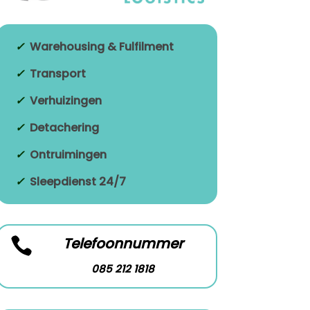
✓
Warehousing & Fulfilment
✓
Transport
✓
Verhuizingen
✓
Detachering
✓
Ontruimingen
✓
Sleepdienst 24/7
Telefoonnummer

085 212 1818