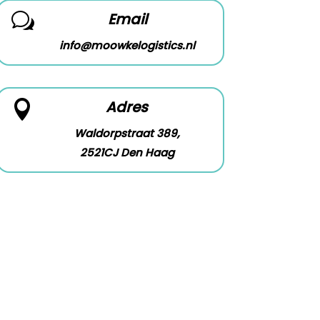
Email
w
info@moowkelogistics.nl
Adres

Waldorpstraat 389,
2521CJ Den Haag