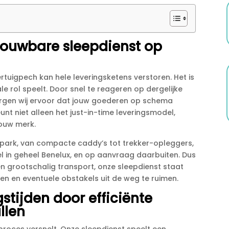
rouwbare sleepdienst op
tuigpech kan hele leveringsketens verstoren.​ Het is
e rol speelt.​ Door snel te reageren op dergelijke
zorgen wij ervoor dat jouw goederen op schema
eunt niet alleen het just-in-time leveringsmodel,
ouw merk.​
enpark, van compacte caddy’s tot trekker-opleggers,
l in geheel Benelux, en op aanvraag daarbuiten.​ Dus
en grootschalig transport, onze sleepdienst staat
ten en eventuele obstakels uit de weg te ruimen.​
stijden door efficiënte
llen