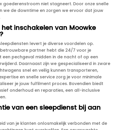
 goederenstroom niet stagneert.​ Door onze snelle
eren we de downtime en zorgen we ervoor dat jouw
​
an het inschakelen van Moowke
n?
leepdiensten levert je diverse voordelen op.​
en betrouwbare partner hebt die 24/7 voor je
 met een pechgeval midden in de nacht of op een
erwijderd.​ Daarnaast zijn we gespecialiseerd in zware
htwagens snel en veilig kunnen transporteren,
pertise en snelle service zorg je voor minimale
iseer je jouw fulfilment proces.​ Bovendien biedt
usief onderhoud en reparaties, een all-inclusive
en.​
entie van een sleepdienst bij aan
heid van je klanten onlosmakelijk verbonden met de