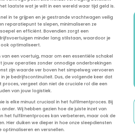
et laatste wat je wilt in een wereld waar tijd geld is.​
snel in te grijpen en je gestrande vrachtwagen veilig
en reparatiepunt te slepen, minimaliseren ze
 soepel en efficiënt.​ Bovendien zorgt een
rijfsvoertuigen minder lang stilstaan, waardoor je
ook optimaliseert.​
n van een voertuig, maar om een essentiële schakel
 dat jouw operaties zonder onnodige onderbrekingen
ienst zijn waarde ver boven het simpelweg vervoeren
in je bedrijfscontinuïteit.​ Dus, de volgende keer dat
nt proces, vergeet dan niet de cruciale rol die een
den van jouw logistiek.​
is elke minuut cruciaal in het fulfilmentproces.​ Bij
ander.​ Wij hebben gezien hoe de juiste inzet van
van het fulfilmentproces kan verbeteren, maar ook de
.​ Hier duiken we dieper in hoe onze sleepdiensten
 optimaliseren en versnellen.​