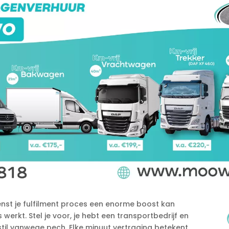
enst je fulfilment proces een enorme boost kan
werkt.​ Stel je voor, je hebt een transportbedrijf en
til vanwege pech.​ Elke minuut vertraging betekent