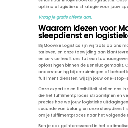
email naar info@moowkelogistics.​nl.​ Onze
optimale logistieke strategie voor jouw spec
Vraag je gratis offerte aan.​
Waarom kiezen voor Mo
sleepdienst en logistie
Bij Moowke Logistics zijn wij trots op on
tarieven, en onze toewijding aan klanttevre
en service heeft ons tot een toonaangevend
oplossingen binnen de Benelux gemaakt.​ O
ondersteuning bij ontruimingen of behoef
fulfilment diensten, wij zijn jouw one-stop-
Onze expertise en flexibiliteit stellen on
die het fulfilmentproces stroomlijnen en ve
precies hoe we jouw logistieke uitdagingen
seconde van belang en onze sleepdienst is 
om je fulfilmentproces naar het volgende niv
Ben je ook geïnteresseerd in het optimalise