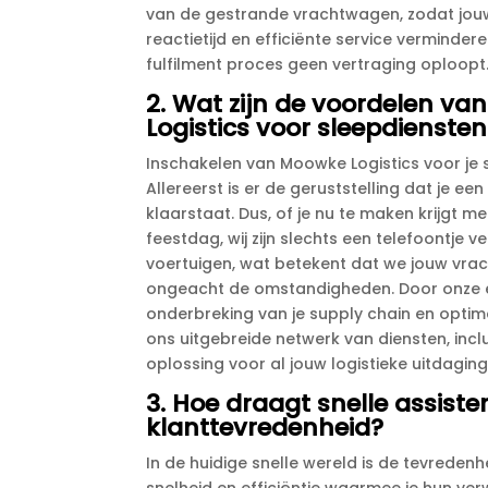
van de gestrande vrachtwagen, zodat jouw
reactietijd en efficiënte service vermind
fulfilment proces geen vertraging oploopt.
2.​ Wat zijn de voordelen v
Logistics voor sleepdienste
Inschakelen van Moowke Logistics voor je s
Allereerst is er de geruststelling dat je e
klaarstaat.​ Dus, of je nu te maken krijgt
feestdag, wij zijn slechts een telefoontje v
voertuigen, wat betekent dat we jouw vrac
ongeacht de omstandigheden.​ Door onze ex
onderbreking van je supply chain en optimal
ons uitgebreide netwerk van diensten, incl
oplossing voor al jouw logistieke uitdaging
3.​ Hoe draagt snelle assist
klanttevredenheid?
In de huidige snelle wereld is de tevreden