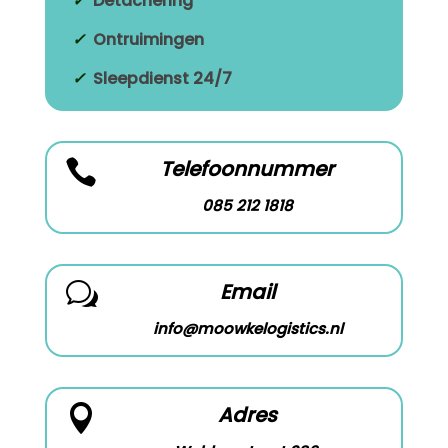
✓
Detachering
✓
Ontruimingen
✓
Sleepdienst 24/7
Telefoonnummer

085 212 1818
Email
w
info@moowkelogistics.nl
Adres
