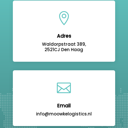

Adres
Waldorpstraat 389,
2521CJ Den Haag

Email
info@moowkelogistics.nl