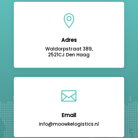

Adres
Waldorpstraat 389,
2521CJ Den Haag

Email
info@moowkelogistics.nl