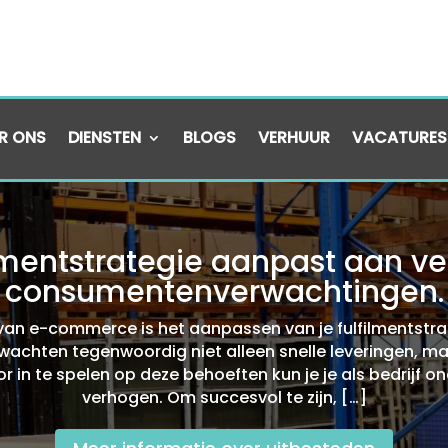
R ONS
DIENSTEN
BLOGS
VERHUUR
VACATURES
ilmentstrategie aanpast aan 
consumentenverwachtingen.​
 van e-commerce is het aanpassen van je fulfilmentstr
achten tegenwoordig niet alleen snelle leveringen, maar
or in te spelen op deze behoeften kun je je als bedrijf 
verhogen.​ Om succesvol te zijn, […]