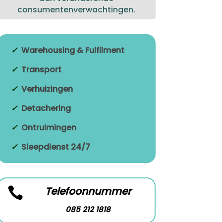
consumentenverwachtingen.​
✓
Warehousing & Fulfilment
✓
Transport
✓
Verhuizingen
✓
Detachering
✓
Ontruimingen
✓
Sleepdienst 24/7
Telefoonnummer

085 212 1818