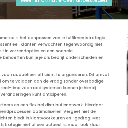
Meer informatie over uitbesteden
merce is het aanpassen van je fulfilmentstrategie
entieel.​ Klanten verwachten tegenwoordig niet
teit in verzendopties en een soepele
e behoeften kun je je als bedrijf onderscheiden en
je voorraadbeheer efficiënt te organiseren.​ Dit omvat
d om te voldoen aan de vraag zonder overbodige
 real-time voorraadsystemen kunnen je hierbij
eranderingen kunt anticiperen.​
tners en een flexibel distributienetwerk.​ Hierdoor
zendprocessen optimaliseren.​ Vergeet niet de
zichten biedt in klantvoorkeuren en -gedrag.​ Met
tstrategie niet alleen actueel is, maar ook klaar