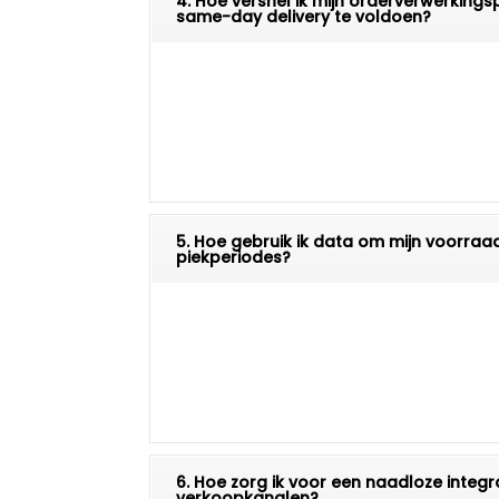
4. Hoe versnel ik mijn orderverwerkin
same-day delivery te voldoen?
5. Hoe gebruik ik data om mijn voorraa
piekperiodes?
6. Hoe zorg ik voor een naadloze integra
verkoopkanalen?