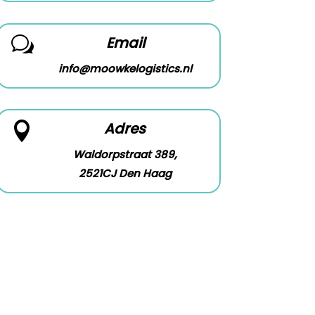
Email
w
info@moowkelogistics.nl
Adres

Waldorpstraat 389,
2521CJ Den Haag