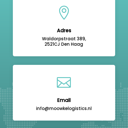

Adres
Waldorpstraat 389,
2521CJ Den Haag

Email
info@moowkelogistics.nl