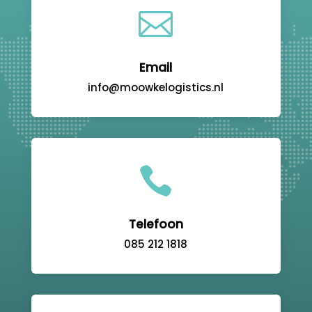

Email
info@moowkelogistics.nl

Telefoon
085 212 1818