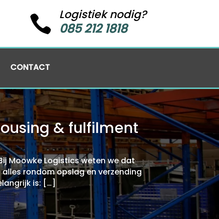
Logistiek nodig?

085 212 1818
CONTACT
using & fulfilment
 Bij Moowke Logistics weten we dat
wij alles rondom opslag en verzending
angrijk is: […]