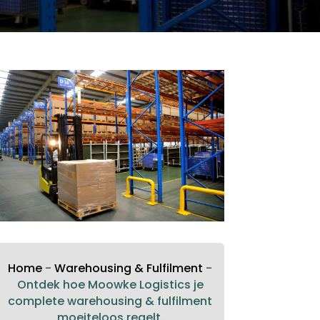
Home
-
Warehousing & Fulfilment
-
Ontdek hoe Moowke Logistics je
complete warehousing & fulfilment
moeiteloos regelt.​