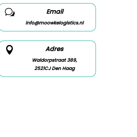
Email
w
info@moowkelogistics.nl
Adres

Waldorpstraat 389,
2521CJ Den Haag