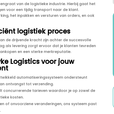
graat van de logistieke industrie.​ Hierbij gaat het
 voor een tijdig transport naar de klant.​
king, het inpakken en versturen van orders, en ook
ciënt logistiek proces
an de drijvende kracht zijn achter de succesvolle
pslag als levering zorgt ervoor dat je klanten tevreden
gsaankopen en een sterke merkreputatie.​
e Logistics voor jouw
ent
ntwikkeld automatiseringssysteem ondersteunt
n ontvangst tot verzending.​
t concurrerende tarieven waardoor je op zowel de
tieke kosten.​
en of onvoorziene veranderingen, ons systeem past
​