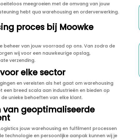
moeiteloos meegroeien met de omvang van jouw
dersteuning hebt qua warehousing en orderverwerking.​
sing proces bij Moowke
ige beheer van jouw voorraad op ons.​ Van zodra de
zorgen wij voor een nauwkeurige opslag,
te verzending.​
oor elke sector
tdagingen en vereisten als het gaat om warehousing
met een breed scala aan industrieën en bieden op
de unieke behoeften van elke klant.​
en van geoptimaliseerde
ent
ogistics jouw warehousing en fulfilment processen
e technologie en persoonlijke aanpak kunnen wij je