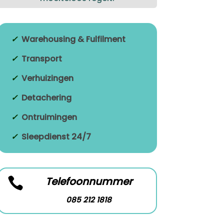
✓
Warehousing & Fulfilment
✓
Transport
✓
Verhuizingen
✓
Detachering
✓
Ontruimingen
✓
Sleepdienst 24/7
Telefoonnummer

085 212 1818