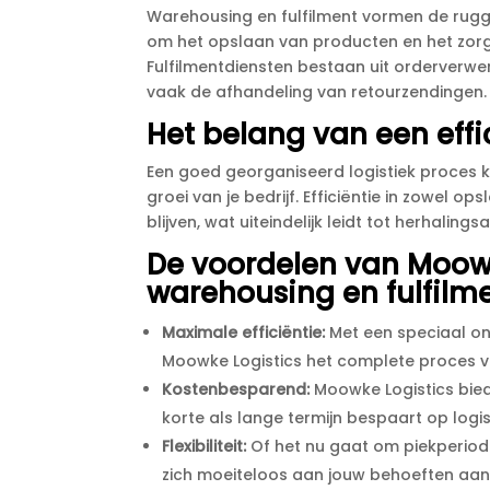
Warehousing en fulfilment vormen de ruggen
om het opslaan van producten en het zorgen
Fulfilmentdiensten bestaan uit orderverwer
vaak de afhandeling van retourzendingen.​
Het belang van een effi
Een goed georganiseerd logistiek proces k
groei van je bedrijf.​ Efficiëntie in zowel o
blijven, wat uiteindelijk leidt tot herhalin
De voordelen van Moowk
warehousing en fulfilm
Maximale efficiëntie:
Met een speciaal o
Moowke Logistics het complete proces va
Kostenbesparend:
Moowke Logistics bied
korte als lange termijn bespaart op logis
Flexibiliteit:
Of het nu gaat om piekperiod
zich moeiteloos aan jouw behoeften aan.